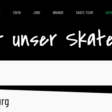
E
CREW
JOBS
BRANDS
SKATE-TEAM
HAF
t unser Skat
urg